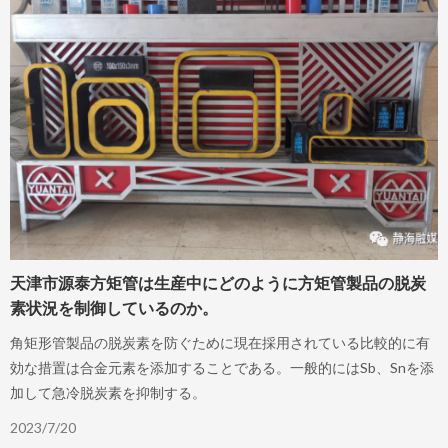
天津市源泰方矩管は生産中にどのように方矩管製品の脱炭
素状況を制御しているのか。
角矩形管製品の脱炭素を防ぐために現在採用されている比較的に有
効な措置は合金元素を添加することである。一般的にはSb、Snを添
加して急冷脱炭素を抑制する。
2023/7/20