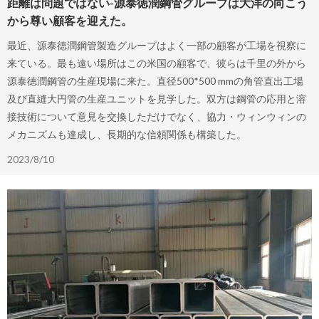
距離は問題ではない-源泰徳潤鋼管グループは大洋の向こう
から尊い顧客を迎えた。
最近、源泰徳潤鋼管製造グループはよく一部の顧客が工場を視察に
来ている。最も遠い場所はこの米国の顧客で、彼らは千里の外から
源泰徳潤鋼管の生産現場に来た。直径500*500 mmの角管直出工場
及び直縫大円管の生産ユニットを見学した。双方は鋼管の応用と溶
接技術について意見を交換しただけでなく、協力・ウィンウィンの
メカニズムも達成し、長期的な信頼関係も構築した。
2023/8/10