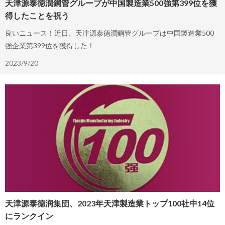
天津源泰徳潤鋼管グループが中国製造業500強第399位を獲
得したことを祝う
良いニュース！近日、天津源泰徳潤鋼管グループは中国製造業500
強企業第399位を獲得した！
2023/9/20
天津源泰德润集団、2023年天津製造業トップ100社中14位
にランクイン