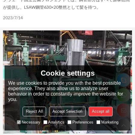
が提供し、LSAW鋼管630×20整然として髪を待つ。
2023/7/14
Cookie settings
We use cookies to provide you with the best possible
experience. They also allow us to analyze user
behavior in order to constantly improve the website for
you.
Reject All
Accept Selection
Accept all
Necessary
Analytics
Preferences
Marketing