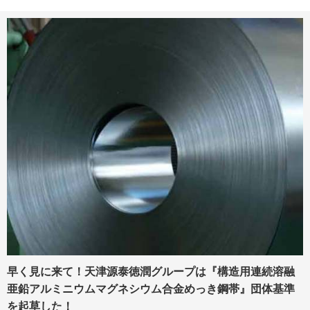
早く見に来て！天津源泰徳潤グループは『構造用連続溶融
亜鉛アルミニウムマグネシウム合金めっき鋼帯』団体基準
を起草した！