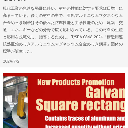
現代工業の急速な発展に伴い、材料の性能に対する要求は日増しに
高まっている。多くの材料の中で、亜鉛アルミニウムマグネシウム
合金めっき鋼帯はその優れた防腐性能と力学性能のため、建築、交
通、エネルギーなどの分野で広く応用されている。この材料の生産
と応用を規範化し、指導するために、T/SEA 0346-2024「構造用連
続熱亜鉛めっきアルミニウムマグネシウム合金めっき鋼帯」団体の
標準が誕生した。
2024/7/2