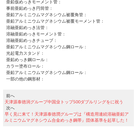
亜鉛仮めっきモーメント管：
事前亜鉛めっき円筒管：
亜鉛アルミニウムマグネシウム被覆角管：
亜鉛アルミニウムマグネシウム被覆モーメント管：
溶融亜鉛めっき法管：
溶融亜鉛めっきモーメント管：
溶融亜鉛めっきチューブ：
亜鉛アルミニウムマグネシウム鋼ロール：
光起電力スタンド：
亜鉛めっき鋼ロール：
カラー塗布ロール：
亜鉛アルミニウムマグネシウム鋼ロール：
一部の他の鋼形材：
前へ
天津源泰徳润グループ中国业トップ500ダブルリングをに祝う
次へ
早く見に来て！天津源泰徳潤グループは『構造用連続溶融亜鉛ア
ルミニウムマグネシウム合金めっき鋼帯』団体基準を起草した！