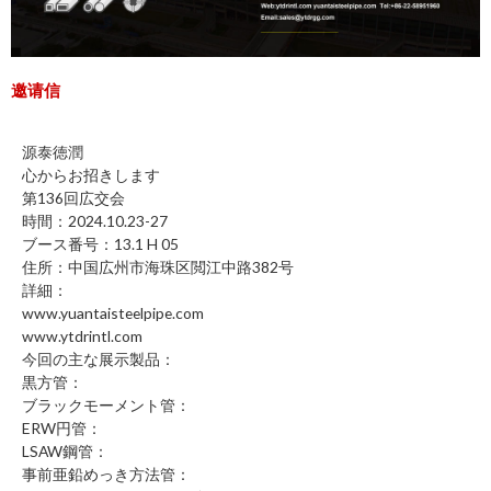
邀请信
源泰徳潤
心からお招きします
第136回広交会
時間：2024.10.23-27
ブース番号：13.1 H 05
住所：中国広州市海珠区閲江中路382号
詳細：
www.yuantaisteelpipe.com
www.ytdrintl.com
今回の主な展示製品：
黒方管：
ブラックモーメント管：
ERW円管：
LSAW鋼管：
事前亜鉛めっき方法管：