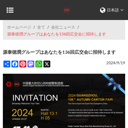
日本語
ホームページ
/
全て
/
会社ニュース
/
源泰徳潤グループはあなたを136回広交会に招待します
源泰徳潤グループはあなたを136回広交会に招待します
Share
Facebook
Pinterest
Mastodon
WhatsApp
X
2024/9/19