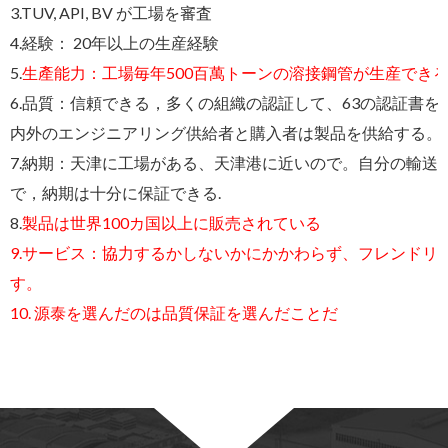
3.
TUV, API, BV が工場を審査
4.経験：
20年以上の生産経験
5.
生產能力：工場毎年500百萬トーンの溶接鋼管が生産できる.
6.品質：信頼できる，多くの組織の認証して、63の認証書を
内外のエンジニアリング供給者と購入者は製品を供給する。
7.納期：天津に工場がある、天津港に近いので。自分の輸送
で，納期は十分に保証できる.
8.
製品は世界100カ国以上に販売されている
9.サービス：協力するかしないかにかかわらず、フレンドリ
す。
10.
源泰を選んだのは品質保証を選んだことだ