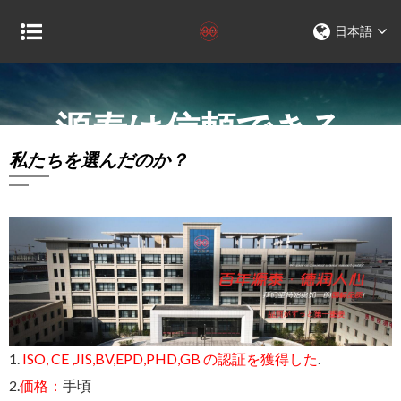
日本語
源泰は信頼できる
私たちを選んだのか？
1.
ISO, CE ,JIS,BV,EPD,PHD,GB の認証を獲得した
.
2.
価格：
手頃