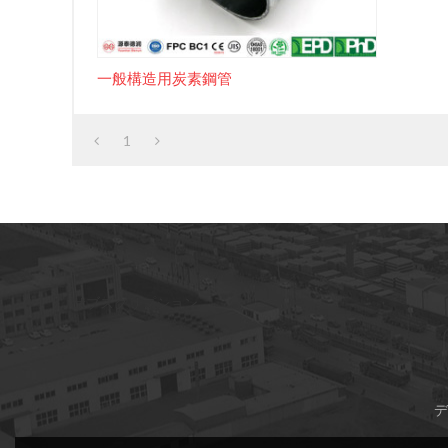
一般構造用炭素鋼管
1
サブスクリプション
デ