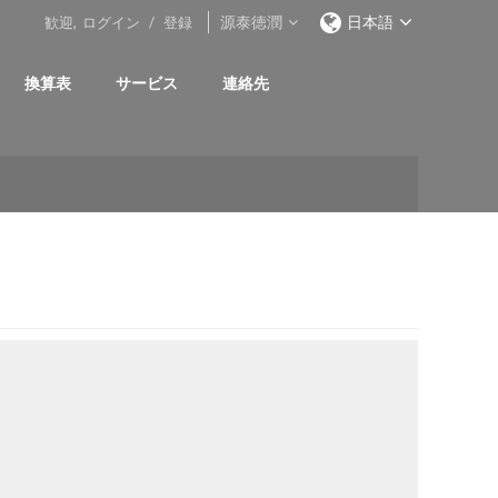
源泰徳潤
日本語
歓迎,
ログイン
/
登録
換算表
サービス
連絡先