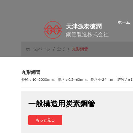
ホーム
天津源泰徳潤
鋼管製造株式会社
ホームページ
/
全て
/
丸形鋼管
丸形鋼管
外径：10--2000ｍｍ、厚さ：0.5--60ｍｍ、長さ4--24ｍｍ、 許容さ
一般構造用炭素鋼管
もっと見る