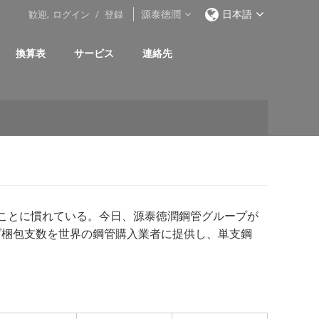
源泰徳潤
日本語
歓迎,
ログイン
/
登録
換算表
サービス
連絡先
ことに慣れている。今日、源泰徳潤鋼管グループが
ズ梱包支数を世界の鋼管購入業者に提供し、単支鋼