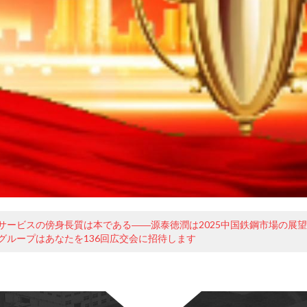
サービスの傍身長質は本である――源泰徳潤は2025中国鉄鋼市場の展
グループはあなたを136回広交会に招待します