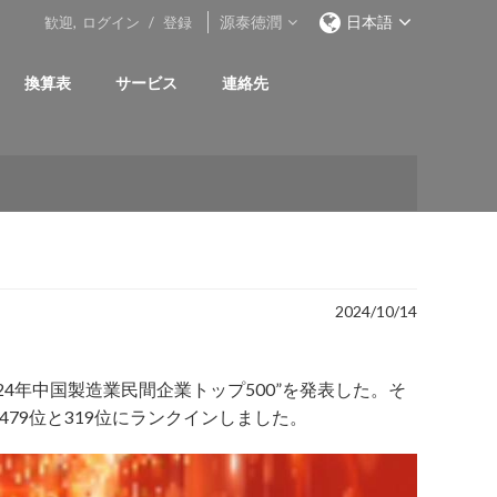
源泰徳潤
日本語
歓迎,
ログイン
/
登録
換算表
サービス
連絡先
2024/10/14
2024年中国製造業民間企業トップ500”を発表した。そ
479位と319位にランクインしました。