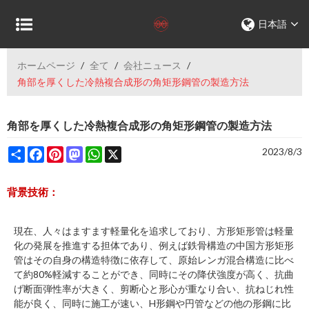
日本語
ホームページ
/
全て
/
会社ニュース
/
角部を厚くした冷熱複合成形の角矩形鋼管の製造方法
角部を厚くした冷熱複合成形の角矩形鋼管の製造方法
Share
Facebook
Pinterest
Mastodon
WhatsApp
X
2023/8/3
背景技術：
現在、人々はますます軽量化を追求しており、方形矩形管は軽量
化の発展を推進する担体であり、例えば鉄骨構造の中国方形矩形
管はその自身の構造特徴に依存して、原始レンガ混合構造に比べ
て約80%軽減することができ、同時にその降伏強度が高く、抗曲
げ断面弾性率が大きく、剪断心と形心が重なり合い、抗ねじれ性
能が良く、同時に施工が速い、H形鋼や円管などの他の形鋼に比