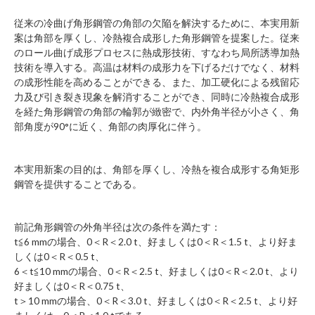
従来の冷曲げ角形鋼管の角部の欠陥を解決するために、本実用新
案は角部を厚くし、冷熱複合成形した角形鋼管を提案した。従来
のロール曲げ成形プロセスに熱成形技術、すなわち局所誘導加熱
技術を導入する。高温は材料の成形力を下げるだけでなく、材料
の成形性能を高めることができる、また、加工硬化による残留応
力及び引き裂き現象を解消することができ、同時に冷熱複合成形
を経た角形鋼管の角部の輪郭が緻密で、内外角半径が小さく、角
部角度が90°に近く、角部の肉厚化に伴う。
本実用新案の目的は、角部を厚くし、冷熱を複合成形する角矩形
鋼管を提供することである。
前記角形鋼管の外角半径は次の条件を満たす：
t≦6 mmの場合、0＜R＜2.0 t、好ましくは0＜R＜1.5 t、より好ま
しくは0＜R＜0.5 t、
6＜t≦10 mmの場合、0＜R＜2.5 t、好ましくは0＜R＜2.0 t、より
好ましくは0＜R＜0.75 t、
t＞10 mmの場合、0＜R＜3.0 t、好ましくは0＜R＜2.5 t、より好