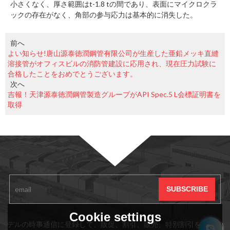
小さくなく、厚さ範囲はt-1.8 tの間であり、表面にマイクロクラ
ックの存在がなく、角部の参与応力は基本的に消失した。
前へ
よい知らせ!唐山源泰徳潤鋼管有限公司が生産した亜鉛メッキ直縫
溶接管がオフィスビルの消防管建設に応用され、現在圧力試験に
合格したことをおめでとうございます。
次へ
吉報！天津源泰徳潤鋼管製造グループがAPI Spec.5 L会標証明書を
取得
サブスクリプション
Cookie settings
デルの時事通信に登録して、販促、割引、販売、特別割引をいつで