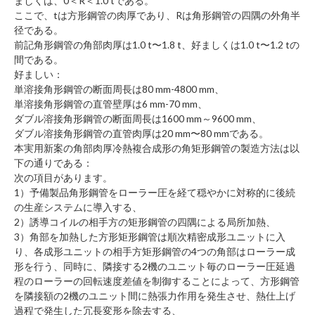
ましくは、0＜R＜1.0 tである。
ここで、tは方形鋼管の肉厚であり、Rは角形鋼管の四隅の外角半
径である。
前記角形鋼管の角部肉厚は1.0 t〜1.8 t、好ましくは1.0 t〜1.2 tの
間である。
好ましい：
単溶接角形鋼管の断面周長は80 mm-4800 mm、
単溶接角形鋼管の直管壁厚は6 mm-70 mm、
ダブル溶接角形鋼管の断面周長は1600 mm～9600 mm、
ダブル溶接角形鋼管の直管肉厚は20 mm〜80 mmである。
本実用新案の角部肉厚冷熱複合成形の角矩形鋼管の製造方法は以
下の通りである：
次の項目があります。
1）予備製品角形鋼管をローラー圧を経て穏やかに対称的に後続
の生産システムに導入する、
2）誘導コイルの相手方の矩形鋼管の四隅による局所加熱、
3）角部を加熱した方形矩形鋼管は順次精密成形ユニットに入
り、各成形ユニットの相手方矩形鋼管の4つの角部はローラー成
形を行う、同時に、隣接する2機のユニット毎のローラー圧延過
程のローラーの回転速度差値を制御することによって、
方形鋼管
を隣接額の2機のユニット間に熱張力作用を発生させ、熱仕上げ
過程で発生した冗長変形を除去する、