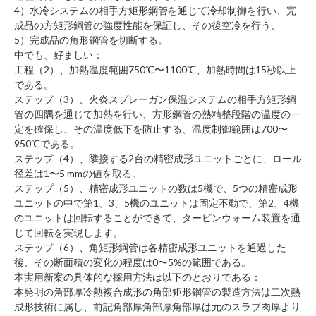
4）水冷システムの相手方矩形鋼管を通じて冷却制御を行い、完
成品の方矩形鋼管の強度性能を保証し、その後空冷を行う、
5）完成品の
角形鋼管
を切断する。
中でも、好ましい：
工程（2）、加熱温度範囲750℃〜1100℃、加熱時間は15秒以上
である。
ステップ（3）、火炎スプレーガン保温システムの相手方矩形鋼
管の四隅を通じて加熱を行い、方形鋼管の熱精整段階の温度の一
定を確保し、その温度低下を防止する、温度制御範囲は700〜
950℃である。
ステップ（4）、隣接する2台の精密成形ユニットごとに、ロール
径差は1〜5 mmの値を取る。
ステップ（5）、精密成形ユニットの数は5機で、5つの精密成形
ユニットの中で第1、3、5機のユニットは固定不動で、第2、4機
のユニットは回転することができて、タービンウォーム装置を通
じて回転を実現します。
ステップ（6）、角矩形鋼管は各精密成形ユニットを通過した
後、その断面積の変化の程度は0〜5%の範囲である。
本実用新案の具体的な採用方法は以下のとおりである：
本発明の角部厚冷熱複合成形の角部矩形鋼管の製造方法は二次熱
成形技術に属し、前記角部厚角部厚角部厚は元のスラブ肉厚より