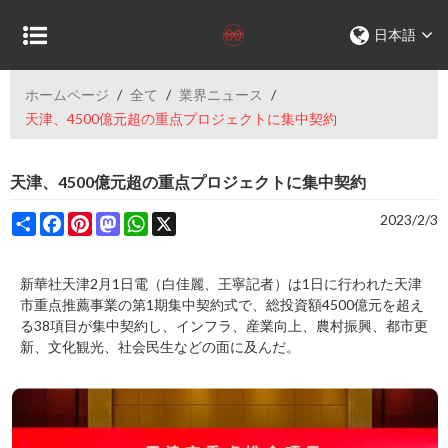
日本語
ホームページ
/
全て
/
業界ニュース
/
天津、4500億元超の重点プロジェクトに集中契約
天津、4500億元超の重点プロジェクトに集中契約
Share
Facebook
Pinterest
Mastodon
WhatsApp
X
2023/2/3
新華社天津2月1日電（白佳麗、王寧記者）は1日に行われた天津
市重点推薦事業の第1期集中契約式で、総投資額4500億元を超え
る38項目が集中契約し、インフラ、産業向上、農村振興、都市更
新、文化観光、社会民生などの面に及んだ。