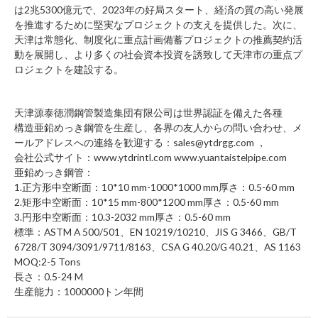
は2兆5300億元で、2023年の好局スタート、経済の質の高い発展
を推進するために堅実なプロジェクトの支えを提供した。次に、
天津は常態化、制度化に重点計画備蓄プロジェクトの推薦契約活
動を展開し、より多くの社会資本投資を誘致して天津市の重点プ
ロジェクトを建設する。
天津源泰徳潤鋼管製造集団有限公司
は世界認証を備えた各種
構造亜鉛めっき鋼管
を生産し、各界の友人からの問い合わせ、メ
ールアドレスへの連絡を歓迎する：sales@ytdrgg.com ，
会社公式サイト：www.ytdrintl.com www.yuantaistelpipe.com
亜鉛めっき鋼管
：
1.正方形中空断面：10*10 mm-1000*1000 mm厚さ：0.5-60 mm
2.矩形中空断面：10*15 mm-800*1200 mm厚さ：0.5-60 mm
3.円形中空断面：10.3-2032 mm厚さ：0.5-60 mm
標準：ASTM A 500/501、EN 10219/10210、JIS G 3466、GB/T
6728/T 3094/3091/9711/8163、CSA G 40.20/G 40.21、AS 1163
MOQ:2-5 Tons
長さ：0.5-24 M
生産能力：1000000トン年間