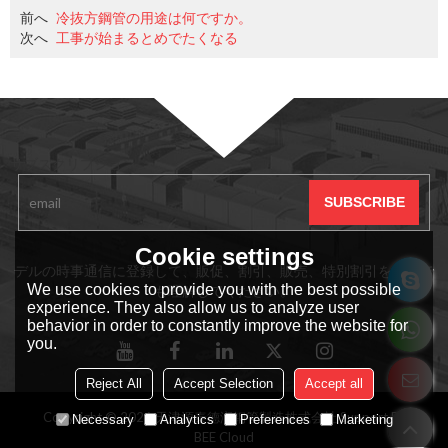
前へ
冷抜方鋼管の用途は何ですか。
次へ
工事が始まるとめでたくなる
サブスクリプション
Cookie settings
デルの時事通信に登録して、販促、割引、販売、特別割引をいつで
We use cookies to provide you with the best possible
も理解してください。
experience. They also allow us to analyze user
behavior in order to constantly improve the website for
you.
Reject All
Accept Selection
Accept all
Copyright © 2026
天津源泰德润钢管製造株式会社
Support By
Necessary
Analytics
Preferences
Marketing
BEE Cloud