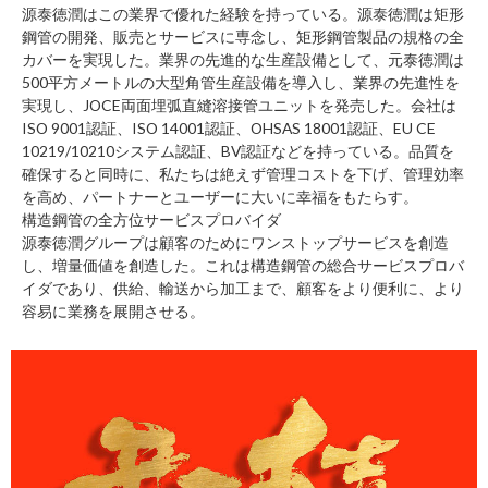
源
泰徳潤はこの業界で優れた経験を持っている。源泰徳潤は矩形
鋼管の開発、販売とサービスに専念し、矩形鋼管製品の規格の全
カバーを実現した。業界の先進的な生産設備として、元泰徳潤は
500平方メートルの大型角管生産設備を導入し、業界の先進性を
実現し、JOCE両面埋弧直縫溶接管ユニットを発売した。会社は
ISO 9001認証、ISO 14001認証、OHSAS 18001認証、EU CE
10219/10210システム認証、BV認証などを持っている。品質を
確保すると同時に、私たちは絶えず管理コストを下げ、管理効率
を高め、パートナーとユーザーに大いに幸福をもたらす。
構造鋼管の全方位サービスプロバイダ
源
泰徳潤グループは顧客のためにワンストップサービスを創造
し、増量価値を創造した。これは構造鋼管の総合サービスプロバ
イダであり、供給、輸送から加工まで、顧客をより便利に、より
容易に業務を展開させる。