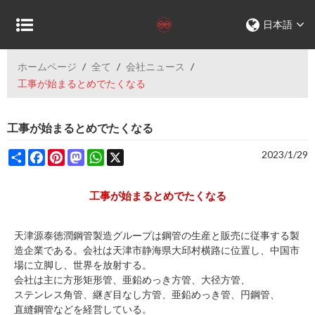
日本語
ホームページ
/
全て
/
会社ニュース
/
工事が始まるとめでたくなる
工事が始まるとめでたくなる
Share
Facebook
Pinterest
Mastodon
WhatsApp
X
2023/1/29
工事が始まるとめでたくなる
天津源泰徳潤鋼管製造グループは鋼管の生産と販売に従事する製
造企業である。会社は天津市静海県大邱村横路に位置し、中国市
場に立脚し、世界を放射する。
会社は主に
方形矩形管
、
亜鉛めっき方管
、
大径方管
、
ステンレス角管
、
継ぎ目なし方管
、
亜鉛めっき管
、円鋼管、
直縫鋼管
などを経営している。