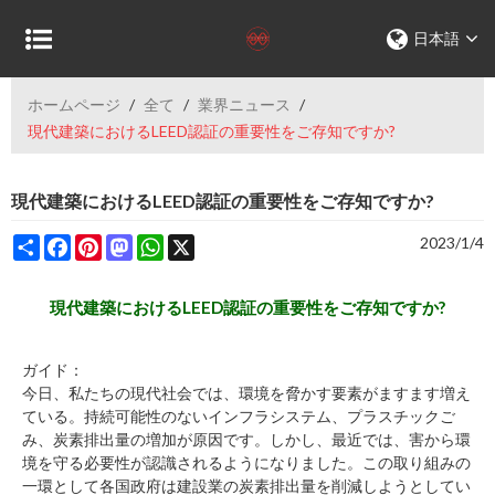
日本語
ホームページ
/
全て
/
業界ニュース
/
現代建築におけるLEED認証の重要性をご存知ですか?
現代建築におけるLEED認証の重要性をご存知ですか?
Share
Facebook
Pinterest
Mastodon
WhatsApp
X
2023/1/4
現代建築におけるLEED認証の重要性をご存知ですか?
ガイド：
今日、私たちの現代社会では、環境を脅かす要素がますます増え
ている。持続可能性のないインフラシステム、プラスチックご
み、炭素排出量の増加が原因です。しかし、最近では、害から環
境を守る必要性が認識されるようになりました。この取り組みの
一環として各国政府は建設業の炭素排出量を削減しようとしてい