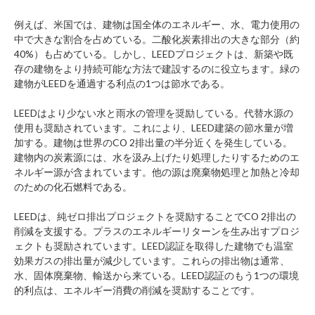
例えば、米国では、建物は国全体のエネルギー、水、電力使用の
中で大きな割合を占めている。二酸化炭素排出の大きな部分（約
40%）も占めている。しかし、LEEDプロジェクトは、新築や既
存の建物をより持続可能な方法で建設するのに役立ちます。緑の
建物がLEEDを通過する利点の1つは節水である。
LEEDはより少ない水と雨水の管理を奨励している。代替水源の
使用も奨励されています。これにより、LEED建築の節水量が増
加する。建物は世界のCO 2排出量の半分近くを発生している。
建物内の炭素源には、水を汲み上げたり処理したりするためのエ
ネルギー源が含まれています。他の源は廃棄物処理と加熱と冷却
のための化石燃料である。
LEEDは、純ゼロ排出プロジェクトを奨励することでCO 2排出の
削減を支援する。プラスのエネルギーリターンを生み出すプロジ
ェクトも奨励されています。LEED認証を取得した建物でも温室
効果ガスの排出量が減少しています。これらの排出物は通常、
水、固体廃棄物、輸送から来ている。LEED認証のもう1つの環境
的利点は、エネルギー消費の削減を奨励することです。