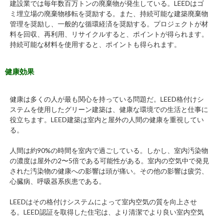
建設業では毎年数百万トンの廃棄物が発生している。LEEDはゴ
ミ埋立場の廃棄物移転を奨励する。また、持続可能な建築廃棄物
管理を奨励し、一般的な循環経済を奨励する。プロジェクトが材
料を回収、再利用、リサイクルすると、ポイントが得られます。
持続可能な材料を使用すると、ポイントも得られます。
健康効果
健康は多くの人が最も関心を持っている問題だ。LEED格付けシ
ステムを使用したグリーン建築は、健康な環境での生活と仕事に
役立ちます。LEED建築は室内と屋外の人間の健康を重視してい
る。
人間は約90%の時間を室内で過ごしている。しかし、室内汚染物
の濃度は屋外の2〜5倍である可能性がある。室内の空気中で発見
された汚染物の健康への影響は頭が痛い。その他の影響は疲労、
心臓病、呼吸器系疾患である。
LEEDはその格付けシステムによって室内空気の質を向上させ
る。LEED認証を取得した住宅は、より清潔でより良い室内空気