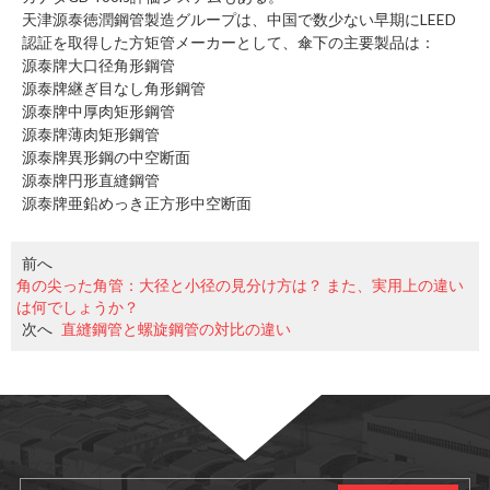
天津源泰徳潤鋼管製造グループは、中国で数少ない早期にLEED
認証を取得した方矩管メーカーとして、傘下の主要製品は：
源泰牌大口径角形鋼管
源泰牌継ぎ目なし角形鋼管
源泰牌中厚肉矩形鋼管
源泰牌薄肉矩形鋼管
源泰牌異形鋼の中空断面
源泰牌円形直縫鋼管
源泰牌亜鉛めっき正方形中空断面
前へ
角の尖った角管：大径と小径の見分け方は？ また、実用上の違い
は何でしょうか？
次へ
直縫鋼管と螺旋鋼管の対比の違い
サブスクリプション