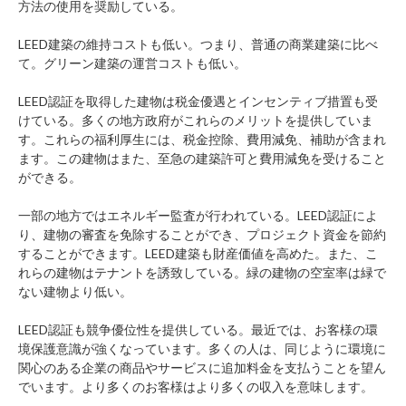
方法の使用を奨励している。
LEED建築の維持コストも低い。つまり、普通の商業建築に比べ
て。グリーン建築の運営コストも低い。
LEED認証を取得した建物は税金優遇とインセンティブ措置も受
けている。多くの地方政府がこれらのメリットを提供していま
す。これらの福利厚生には、税金控除、費用減免、補助が含まれ
ます。この建物はまた、至急の建築許可と費用減免を受けること
ができる。
一部の地方ではエネルギー監査が行われている。LEED認証によ
り、建物の審査を免除することができ、プロジェクト資金を節約
することができます。LEED建築も財産価値を高めた。また、こ
れらの建物はテナントを誘致している。緑の建物の空室率は緑で
ない建物より低い。
LEED認証も競争優位性を提供している。最近では、お客様の環
境保護意識が強くなっています。多くの人は、同じように環境に
関心のある企業の商品やサービスに追加料金を支払うことを望ん
でいます。より多くのお客様はより多くの収入を意味します。