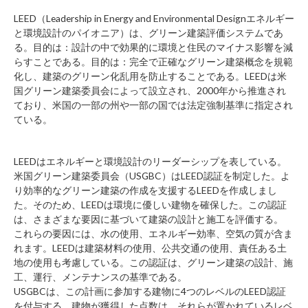
LEED（Leadership in Energy and Environmental Designエネルギー
と環境設計のパイオニア）は、グリーン建築評価システムであ
る。目的は：設計の中で効果的に環境と住民のマイナス影響を減
らすことである。目的は：完全で正確なグリーン建築概念を規範
化し、建築のグリーン化乱用を防止することである。LEEDは米
国グリーン建築委員会によって設立され、2000年から推進され
ており、米国の一部の州や一部の国では法定強制基準に指定され
ている。
LEEDはエネルギーと環境設計のリーダーシップを表している。
米国グリーン建築委員会（USGBC）はLEED認証を制定した。よ
り効率的なグリーン建築の作成を支援するLEEDを作成しまし
た。そのため、LEEDは環境に優しい建物を確保した。この認証
は、さまざまな要因に基づいて建築の設計と施工を評価する。
これらの要因には、水の使用、エネルギー効率、空気の質が含ま
れます。LEEDは建築材料の使用、公共交通の使用、責任ある土
地の使用も考慮している。この認証は、グリーン建築の設計、施
工、運行、メンテナンスの基準である。
USGBCは、この計画に参加する建物に4つのレベルのLEED認証
を付与する。建物が獲得した点数は、それらが置かれているレベ