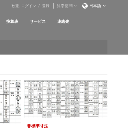
源泰徳潤
日本語
歓迎,
ログイン
/
登録
換算表
サービス
連絡先
非標準寸法