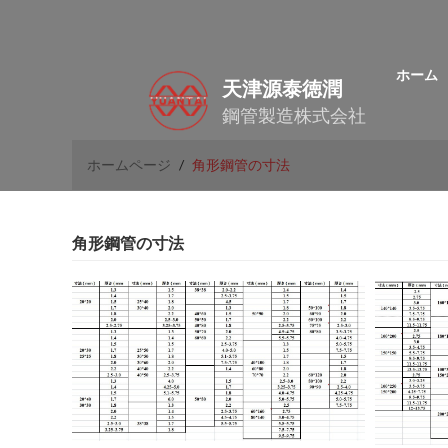
ホーム
天津源泰徳潤
鋼管製造株式会社
ホームページ
/
角形鋼管の寸法
角形鋼管の寸法