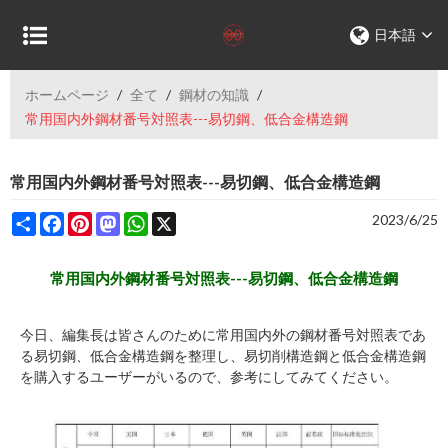
日本語
ホームページ
/
全て
/
鋼材の知識
/
常用国内外鋼材番号対照表---易切鋼、低合金構造鋼
常用国内外鋼材番号対照表---易切鋼、低合金構造鋼
Share
Facebook
Pinterest
Mastodon
WhatsApp
X
2023/6/25
常用国内外鋼材番号対照表---易切鋼、低合金構造鋼
今日、編集長は皆さんのために常用国内外の鋼材番号対照表であ
る易切鋼、低合金構造鋼を整理し、易切削構造鋼と低合金構造鋼
を購入するユーザーがいるので、参考にしてみてください。