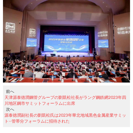
前へ
天津源泰徳潤鋼管グループの劉凱松社長がラング鋼鉄網2023年四
川地区鋼市サミットフォーラムに出席
次へ
源泰徳潤副社長の劉凱松氏は2023年華北地域黒色金属産業サミッ
ト--管帯分フォーラムに招待された