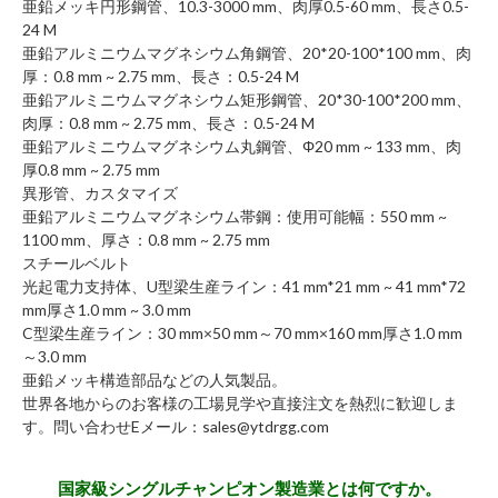
亜鉛メッキ円形鋼管、10.3-3000 mm、肉厚0.5-60 mm、長さ0.5-
24 M
亜鉛アルミニウムマグネシウム角鋼管、20*20-100*100 mm、肉
厚：0.8 mm ~ 2.75 mm、長さ：0.5-24 M
亜鉛アルミニウムマグネシウム矩形鋼管、20*30-100*200 mm、
肉厚：0.8 mm ~ 2.75 mm、長さ：0.5-24 M
亜鉛アルミニウムマグネシウム丸鋼管、Φ20 mm ~ 133 mm、肉
厚0.8 mm ~ 2.75 mm
異形管、カスタマイズ
亜鉛アルミニウムマグネシウム帯鋼：使用可能幅：550 mm ~
1100 mm、厚さ：0.8 mm ~ 2.75 mm
スチールベルト
光起電力支持体、U型梁生産ライン：41 mm*21 mm ~ 41 mm*72
mm厚さ1.0 mm ~ 3.0 mm
C型梁生産ライン：30 mm×50 mm～70 mm×160 mm厚さ1.0 mm
～3.0 mm
亜鉛メッキ構造部品などの人気製品。
世界各地からのお客様の工場見学や直接注文を熱烈に歓迎しま
す。問い合わせEメール：sales@ytdrgg.com
国家級シングルチャンピオン製造業とは何ですか。