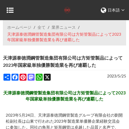
日本語
ホームページ
/
全て
/
業界ニュース
/
天津源泰徳潤鋼管製造集団有限公司は方矩管製品によって2023
年国家級単独優勝製造業を再び連覇した
天津源泰徳潤鋼管製造集団有限公司は方矩管製品によって
2023年国家級単独優勝製造業を再び連覇した
Share
Facebook
Pinterest
Mastodon
WhatsApp
X
2023/5/25
天津源泰徳潤鋼管製造集団有限公司は方矩管製品によって2023
年国家級単独優勝製造業を再び連覇した
2023年5月24日、天津
源泰徳潤
鋼管
製造グループ有限会社の劉開
松副社長は山東で行われた2023年製造業単優勝企業経験交流会
に参加した。同社の
角形と矩形鋼管
は卓越した品質と名声で、