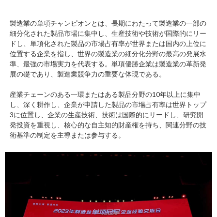
製造業の単項チャンピオンとは、長期にわたって製造業の一部の
細分化された製品市場に集中し、生産技術や技術が国際的にリー
ドし、単項化された製品の市場占有率が世界または国内の上位に
位置する企業を指し、世界の製造業の細分化分野の最高の発展水
準、最強の市場実力を代表する。単項優勝企業は製造業の革新発
展の礎であり、製造業競争力の重要な体現である。
産業チェーンのある一環またはある製品分野の10年以上に集中
し、深く耕作し、企業が申請した製品の市場占有率は世界トップ
3に位置し、企業の生産技術、技術は国際的にリードし、研究開
発投資を重視し、核心的な自主知的財産権を持ち、関連分野の技
術基準の制定を主導または参与する。