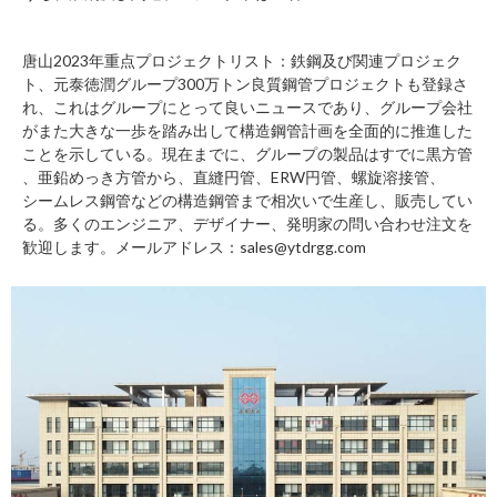
唐山2023年重点プロジェクトリスト：鉄鋼及び関連プロジェク
ト、元泰徳潤グループ300万トン良質鋼管プロジェクトも登録さ
れ、これはグループにとって良いニュースであり、グループ会社
がまた大きな一歩を踏み出して構造鋼管計画を全面的に推進した
ことを示している。現在までに、グループの製品はすでに
黒方管
、
亜鉛めっき方管から
、
直縫円管
、
ERW円管
、
螺旋溶接管
、
シームレス鋼管
などの構造鋼管まで相次いで生産し、販売してい
る。多くのエンジニア、デザイナー、発明家の問い合わせ注文を
歓迎します。メールアドレス：sales@ytdrgg.com