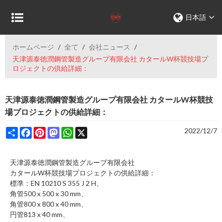
日本語
ホームページ
/
全て
/
会社ニュース
/
天津源泰徳潤鋼管製造グループ有限会社 カタールW杯競技場プ
ロジェクトの供給詳細：
天津源泰徳潤鋼管製造グループ有限会社 カタールW杯競技
場プロジェクトの供給詳細：
Share
Facebook
Pinterest
Mastodon
WhatsApp
X
2022/12/7
天津源泰徳潤鋼管製造グループ有限会社
カタールW杯競技場プロジェクトの供給詳細：
標準：EN 10210 S 355 J 2 H、
角管500 x 500 x 30 mm、
角管800 x 800 x 40 mm、
円管813 x 40 mm、