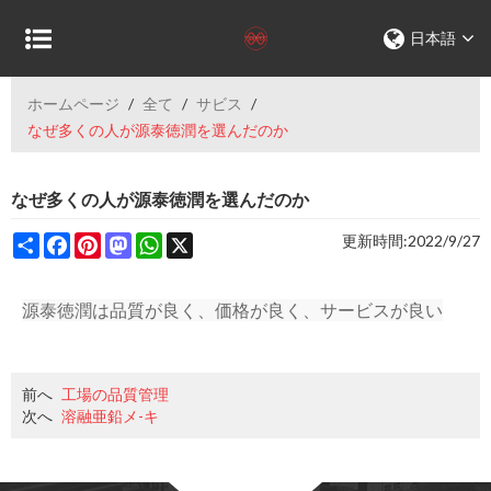
日本語
ホームページ
/
全て
/
サビス
/
なぜ多くの人が源泰徳潤を選んだのか
なぜ多くの人が源泰徳潤を選んだのか
Share
Facebook
Pinterest
Mastodon
WhatsApp
X
更新時間:
2022/9/27
源泰徳潤は品質が良く、価格が良く、サービスが良い
前へ
工場の品質管理
次へ
溶融亜鉛メ-キ