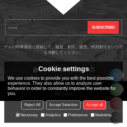
サブスクリプション
デルの時事通信に登録して、販促、割引、販売、特別割引をいつで
も理解してください。
Cookie settings
We use cookies to provide you with the best possible
experience. They also allow us to analyze user
behavior in order to constantly improve the website for
Copyright © 2026
天津源泰德润钢管製造株式会社
Support By
you.
BEE Cloud
Reject All
Accept Selection
Accept all
Necessary
Analytics
Preferences
Marketing