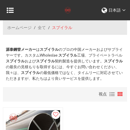
日本語
ホームページ
/
全て
/
スプイラル
源泰鋼管メーカー
は
スプイラル
のプロの中国メーカーおよびサプライ
ヤーです。カスタムWholeslae
スプイラル
工場、プライベートラベル
スプイラル
および
スプイラル
契約製造を提供しています。
スプイラル
の最良の見積もりを取得するには、今すぐお問い合わせください、
我々は、
スプイラル
の最低価格ではなく、タイムリーに対応させてい
ただきますが、私たちはより良いサービスを提供します。
視点