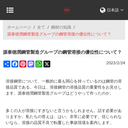
日本語
ホームページ
/
全て
/
鋼材の知識
/
源泰徳潤鋼管製造グループの鋼管溶接の優位性について？
源泰徳潤鋼管製造グループの鋼管溶接の優位性について？
Share
Facebook
Pinterest
Mastodon
WhatsApp
X
2023/2/24
溶接鋼管について、一般的に最も関心を持っているのは鋼管の溶
接品質である。今日は、溶接鋼管の溶接品質の重要性をお見せし
ます。源泰徳潤鋼管製造グループはどうやって作ったのか。
多くの人が溶接にすぎないと言うかもしれません。話す必要があ
りますか。私たちの答えは、はい、非常に必要です。信じられな
いなら、溶接の品質不良で転覆した事故現場を案内します。