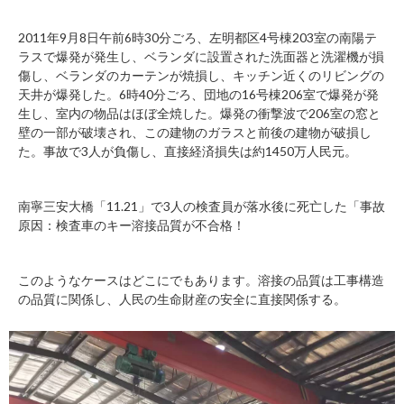
2011年9月8日午前6時30分ごろ、左明都区4号棟203室の南陽テ
ラスで爆発が発生し、ベランダに設置された洗面器と洗濯機が損
傷し、ベランダのカーテンが焼損し、キッチン近くのリビングの
天井が爆発した。6時40分ごろ、団地の16号棟206室で爆発が発
生し、室内の物品はほぼ全焼した。爆発の衝撃波で206室の窓と
壁の一部が破壊され、この建物のガラスと前後の建物が破損し
た。事故で3人が負傷し、直接経済損失は約1450万人民元。
南寧三安大橋「11.21」で3人の検査員が落水後に死亡した「事故
原因：検査車のキー溶接品質が不合格！
このようなケースはどこにでもあります。溶接の品質は工事構造
の品質に関係し、人民の生命財産の安全に直接関係する。