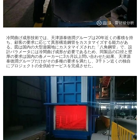
冷間曲げ成形技術では、天津源泰徳潤グループは20年近くの蓄積を持
ち、顧客の要求に応じて異形構造鋼管をカスタマイズする能力があ
る。図は国内の大型遊園地にカスタマイズされた「八角鋼管」で、設
計パラメータには冷間曲げ成形が必要であるため、同製品の口径と壁
厚の要求は国内の各メーカーに3カ月以上問い合わせた結果、天津源
泰徳潤グループだけがその多種の要求を満たし、3千トン近くの独自
にプロジェクトの全供給サービスを完成させた。