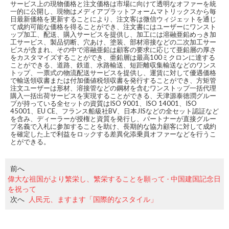
サービス上の現物価格と注文価格は市場に向けて透明なオファーを統
一的に公開し、現物はメディアプラットフォームマトリックスから毎
日最新価格を更新することにより、注文客は微信ウィジェットを通じ
て成約可能な価格を得ることができ、注文書にはユーザーにワンスト
ップ加工、配送、購入サービスを提供し、加工には溶融亜鉛めっき加
工サービス、製品切断、穴あけ、塗装、部材溶接などの二次加工サー
ビスが含まれ、その中で溶融亜鉛は顧客の要求に応じて亜鉛層の厚さ
をカスタマイズすることができ、亜鉛層は最高100ミクロンに達する
ことができる、道路、鉄道、水路輸送、短距離収集輸送などのワンス
トップ、一票式の物流配送サービスを提供し、運賃に対して優遇価格
で輸送領収書または付加価値税領収書を発行することができ、方矩管
注文ユーザーは形材、溶接管などの鋼材を含むワンストップ一括代理
購入一括出荷サービスを実現することができる、天津源泰徳潤グルー
プが持っている全セットの資質はISO 9001、ISO 14001、ISO
45001、EU CE、フランス船級社BV、日本JISなどの全セット認証など
を含み、ディーラーが授権と資質を発行し、パートナーが直接グルー
プ名義で入札に参加することを助け、長期的な協力顧客に対して成約
を確定した上で利益をロックする差異化添乗員オファーなどを行うこ
とができる。
前へ
偉大な祖国がより繁栄し、繁栄することを願って - 中国建国記念日
を祝って
次へ
人民元、ますます「国際的なスタイル」