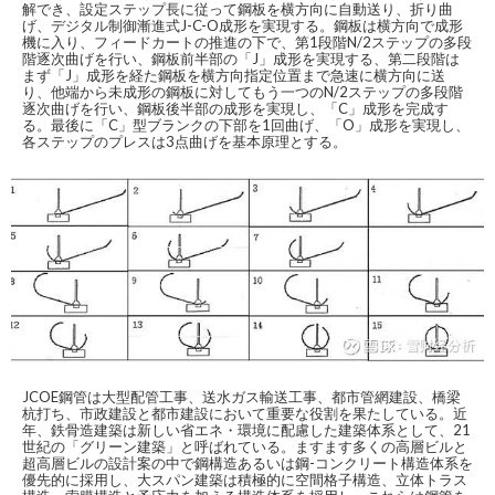
解でき、設定ステップ長に従って鋼板を横方向に自動送り、折り曲
げ、デジタル制御漸進式J-C-O成形を実現する。鋼板は横方向で成形
機に入り、フィードカートの推進の下で、第1段階N/2ステップの多段
階逐次曲げを行い、鋼板前半部の「J」成形を実現する、第二段階は
まず「J」成形を経た鋼板を横方向指定位置まで急速に横方向に送
り、他端から未成形の鋼板に対してもう一つのN/2ステップの多段階
逐次曲げを行い、鋼板後半部の成形を実現し、「C」成形を完成す
る。最後に「C」型ブランクの下部を1回曲げ、「O」成形を実現し、
各ステップのプレスは3点曲げを基本原理とする。
JCOE鋼管は大型配管工事、送水ガス輸送工事、都市管網建設、橋梁
杭打ち、市政建設と都市建設において重要な役割を果たしている。近
年、鉄骨造建築は新しい省エネ・環境に配慮した建築体系として、21
世紀の「グリーン建築」と呼ばれている。ますます多くの高層ビルと
超高層ビルの設計案の中で鋼構造あるいは鋼-コンクリート構造体系を
優先的に採用し、大スパン建築は積極的に空間格子構造、立体トラス