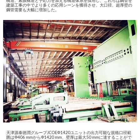
構造、索膜構造と予応力を加える構造体系を採用し、これらは鋼管を
建築工事の中でより多くの応用シーンを獲得させ、大口径、超厚壁の
鋼管需要も大幅に増加した。
天津源泰徳潤グループJCOEΦ1420ユニットの出力可能な規格口径範
囲はΦ406 mmからΦ1420 mm、壁厚は最大50 mmに達することがで