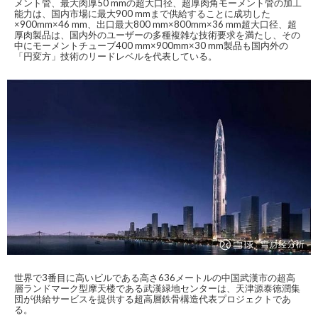
メント管、最大肉厚50 mmの超大口径、超厚肉角モーメント管の加工
能力は、国内市場に最大900 mmまで供給することに成功した
×900mm×46 mm、出口最大800 mm×800mm×36 mm超大口径、超
厚肉製品は、国内外のユーザーの多種複雑な技術要求を満たし、その
中にモーメントチューブ400 mm×900mm×30 mm製品も国内外の
「円変方」技術のリードレベルを代表している。
世界で3番目に高いビルである高さ636メートルの中国武漢市の超高
層ランドマーク型摩天楼である武漢緑地センターは、天津源泰徳潤集
団が供給サービスを提供する超高層鉄骨構造代表プロジェクトであ
る。