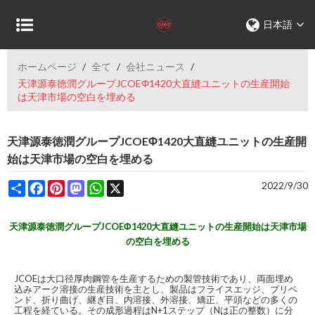
日本語
ホームページ
/
全て
/
会社ニュース
/
天津源泰徳潤グループJCOEΦ1420大直縫ユニットの生産開始
は天津市場の空白を埋める
天津源泰徳潤グループJCOEΦ1420大直縫ユニットの生産開
始は天津市場の空白を埋める
Share
Facebook
Pinterest
Mastodon
WhatsApp
X
2022/9/30
天津源泰徳潤グループJCOEΦ1420大直縫ユニットの生産開始は天津市場
の空白を埋める
JCOEは大口径厚肉鋼管を生産するための製管技術であり、両面埋め
込みアーク溶接の生産技術を主とし、製品はフライスエッジ、プリベ
ンド、折り曲げ、継ぎ目、内溶接、外溶接、矯正、平頭などの多くの
工程を経ている。その成形過程はN+1ステップ（Nは正の整数）に分