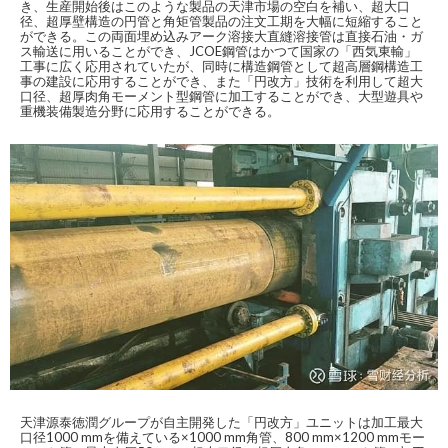
き、生産開始後はこのような製品の天津市場の空白を補い、超大口
径、超厚壁構造の円管と角矩管製品の注文工期を大幅に短縮すること
ができる。この両面埋め込みアーク溶接大直縫溶接管は直接石油・ガ
ス輸送に用いることができ、JCOE鋼管はかつて国家の「西気東輸」
工事に広く応用されていたが、同時に構造鋼管として超高層鋼構造工
事の建設に応用することができ、また「円改方」技術を利用して超大
口径、超厚肉角モーメント型鋼管に加工することができ、大型遊具や
重機装備製造分野に応用することができる。
天津源泰徳潤グループが自主開発した「円改方」ユニットは加工最大
口径1000 mmを備えている×1000 mm角管、800 mm×1200 mmモー