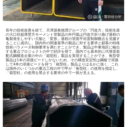
長年の技術改善を経て、天津源泰徳潤グループの「円改方」技術生産
の大口径超厚壁方モーメント管製品の外円弧は円改方折り曲げ過程の
亀裂発生しやすい欠陥と「変形」過程の管面平坦度制御難点を克服す
ることに成功し、国内外の関連基準の製品に対する要求と顧客の特殊
技術パラメータ制御要求を満たすことができ、製品は中東地区に輸出
する重点プロジェクトの中で好評を得て、国内でも基本的に代替原装
配式鋼構造企業の中の「箱型柱」製品を実現することができ、角型管
製品は1本の溶接ビードしかないため、その構造安定性は鋼板で溶接
して4本の溶接ビードを持つ「箱型柱」製品よりはるかに強く、これ
は国外のいくつかの重点工程の中で甲が「角型柱」の使用を指定し、
「箱型柱」の使用を禁止する要求の中で一斑が見える。