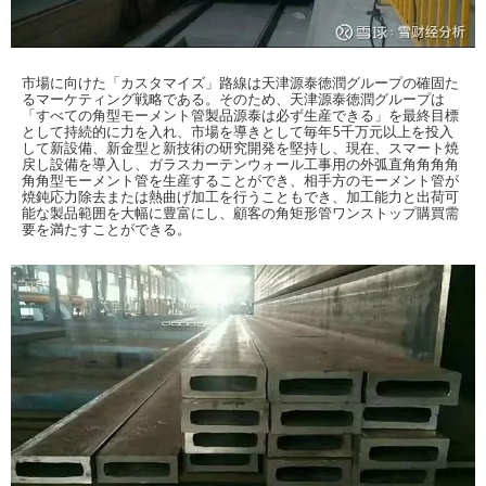
市場に向けた「カスタマイズ」路線は天津源泰徳潤グループの確固た
るマーケティング戦略である。そのため、天津源泰徳潤グループは
「すべての角型モーメント管製品源泰は必ず生産できる」を最終目標
として持続的に力を入れ、市場を導きとして毎年5千万元以上を投入
して新設備、新金型と新技術の研究開発を堅持し、現在、スマート焼
戻し設備を導入し、ガラスカーテンウォール工事用の外弧直角角角角
角角型モーメント管を生産することができ、相手方のモーメント管が
焼鈍応力除去または熱曲げ加工を行うこともでき、加工能力と出荷可
能な製品範囲を大幅に豊富にし、顧客の角矩形管ワンストップ購買需
要を満たすことができる。