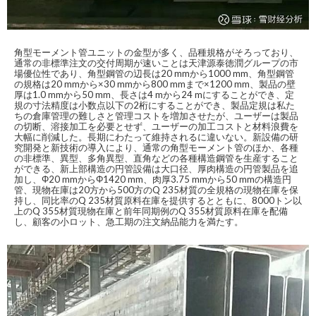
角型モーメント管ユニットの金型が多く、品種規格がそろっており、
通常の非標準注文の交付周期が速いことは天津源泰徳潤グループの市
場優位性であり、角型鋼管の辺長は20 mmから1000 mm、角型鋼管
の規格は20 mmから×30 mmから800 mmまで×1200 mm、製品の壁
厚は1.0 mmから50 mm、長さは4 mから24 mにすることができ、定
規の寸法精度は小数点以下の2桁にすることができ、製品定規は私た
ちの倉庫管理の難しさと管理コストを増加させたが、ユーザーは製品
の切断、溶接加工を必要とせず、ユーザーの加工コストと材料浪費を
大幅に削減した。長期にわたって維持されるに違いない。新設備の研
究開発と新技術の導入により、通常の角型モーメント管のほか、各種
の非標準、異型、多角異型、直角などの各種構造鋼管を生産すること
ができる、新上部構造の円管設備は大口径、厚肉構造の円管製品を追
加し、Φ20 mmからΦ1420 mm、肉厚3.75 mmから50 mmの構造円
管、現物在庫は20方から500方のQ 235材質の全規格の現物在庫を保
持し、同比率のQ 235材質原料在庫を提供するとともに、8000トン以
上のQ 355材質現物在庫と前年同期例のQ 355材質原料在庫を配備
し、顧客の小ロット、急工期の注文納品能力を満たす。