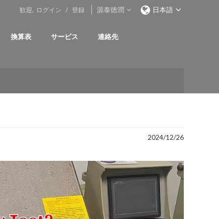
源泰徳潤
日本語
歓迎,
ログイン
/
登録
換算表
サービス
連絡先
2024/12/26