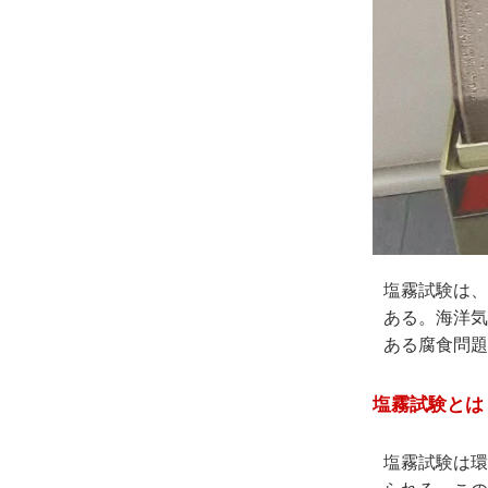
塩霧試験は、
ある。海洋気
ある腐食問題
塩霧試験とは
塩霧試験は環