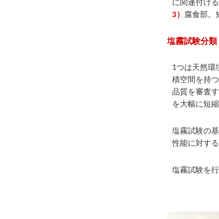
に関連付ける
3）
腐食部。
塩霧試験分類
1つは天然環
積空間を持つ
品質を審査す
を大幅に短縮
塩霧試験の基
性能に対する
塩霧試験を行