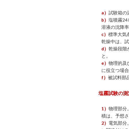
a）
試験箱の
b）
塩噴霧2
溶液の沈降率は
c）
標準大気
乾燥中は、試
d）
乾燥段階
と。
e）
物理的及
に役立つ場合
f）
被試料部
塩霧試験の測
1）
物理部分
積は、予想さ
2）
電気部分