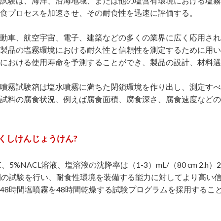
試験は、海洋、沿海地域、または他の塩含有環境における塩霧
食プロセスを加速させ、その耐食性を迅速に評価する。
動車、航空宇宙、電子、建築などの多くの業界に広く応用され
製品の塩霧環境における耐久性と信頼性を測定するために用い
における使用寿命を予測することができ、製品の設計、材料選
噴霧試験箱は塩水噴霧に満ちた閉鎖環境を作り出し、測定すべ
試料の腐食状況、例えば腐食面積、腐食深さ、腐食速度などの
くしけんじょうけん?
℃、5%NACL溶液、塩溶液の沈降率は（1-3）mL/（80 cm 2
間の試験を行い、耐食性環境を装備する能力に対してより高い
48時間塩噴霧を48時間乾燥する試験プログラムを採用するこ