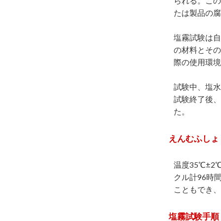
られる。この
たは製品の腐
塩霧試験は自
の材料とその
際の使用環境
試験中、塩水
試験終了後、
た。
えんむふしょ
温度35℃±2
クル計96時
こともでき、
塩霧試験手順