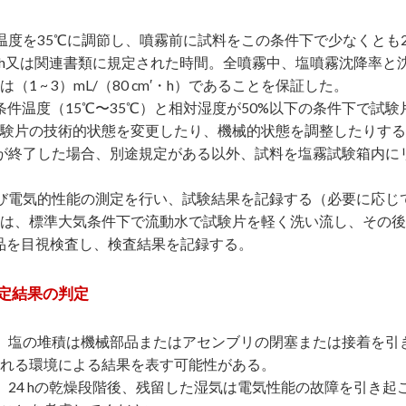
温度を35℃に調節し、噴霧前に試料をこの条件下で少なくとも
4 h又は関連書類に規定された時間。全噴霧中、塩噴霧沈降率と沈
（1 ~ 3）mL/（80 cm′・h）であることを保証した。
条件温度（15℃〜35℃）と相対湿度が50%以下の条件下で試験
験片の技術的状態を変更したり、機械的状態を調整したりする
が終了した場合、別途規定がある以外、試料を塩霧試験箱内にリ
び電気的性能の測定を行い、試験結果を記録する（必要に応じ
は、標準大気条件下で流動水で試験片を軽く洗い流し、その後
品を目視検査し、検査結果を記録する。
定結果の判定
。塩の堆積は機械部品またはアセンブリの閉塞または接着を引
れる環境による結果を表す可能性がある。
。24 hの乾燥段階後、残留した湿気は電気性能の故障を引き