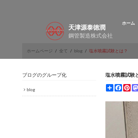
ホーム
天津源泰徳潤
鋼管製造株式会社
ホームページ
/
全て
/
blog
/
塩水噴霧試験とは？
ブログのグループ化
塩水噴霧試験
Share
Facebo
Pin
blog