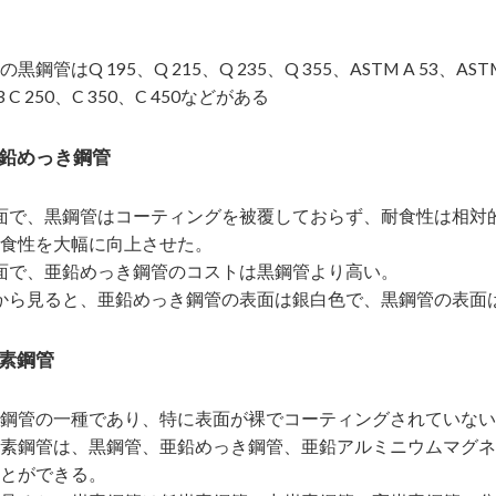
管はQ 195、Q 215、Q 235、Q 355、ASTM A 53、ASTM A 106
63 C 250、C 350、C 450などがある
亜鉛めっき鋼管
性の面で、黒鋼管はコーティングを被覆しておらず、耐食性は相
食性を大幅に向上させた。
トの面で、亜鉛めっき鋼管のコストは黒鋼管より高い。
外観から見ると、亜鉛めっき鋼管の表面は銀白色で、黒鋼管の表面
炭素鋼管
鋼管の一種であり、特に表面が裸でコーティングされていない
素鋼管は、黒鋼管、亜鉛めっき鋼管、亜鉛アルミニウムマグネ
とができる。