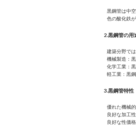
黒鋼管は中空
色の酸化鉄が
2.黒鋼管の用
建築分野では
機械製造：黒
化学工業：黒
軽工業：黒鋼
3.黒鋼管特性
優れた機械的
良好な加工性
良好な性価格