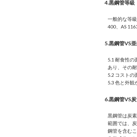
4.黒鋼管等級
一般的な等級の黒鋼
400、AS 11
5.黒鋼管VS
5.1 耐食
あり、その耐
5.2 コス
5.3 色と
6.黒鋼管VS
黒鋼管は炭素
範囲では、炭
鋼管を含むこ