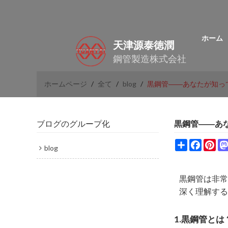
ホーム
天津源泰徳潤
鋼管製造株式会社
ホームページ
/
全て
/
blog
/
黒鋼管――あなたが知っ
ブログのグループ化
黒鋼管――あ
Share
Facebo
Pin
blog
黒鋼管は非常
深く理解する
1.黒鋼管とは