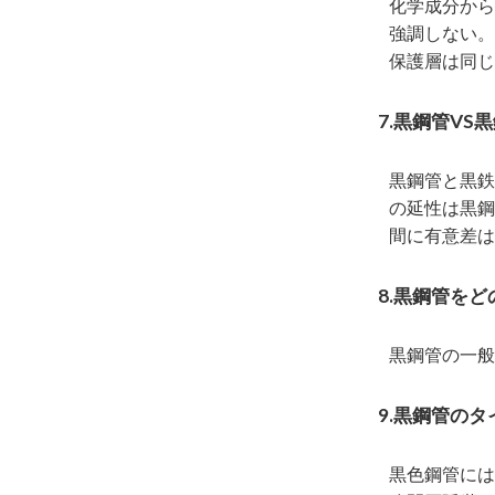
化学成分から
強調しない。
保護層は同じ
7.黒鋼管VS
黒鋼管と黒鉄
の延性は黒鋼
間に有意差は
8.黒鋼管を
黒鋼管の一
9.黒鋼管のタ
黒色鋼管には