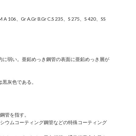
、Gr A.Gr B.Gr C.S 235、S 275、S 420、SS
対的に弱い。亜鉛めっき鋼管の表面に亜鉛めっき層が
は黒灰色である。
鋼管を指す。
シウムコーティング鋼管などの特殊コーティング