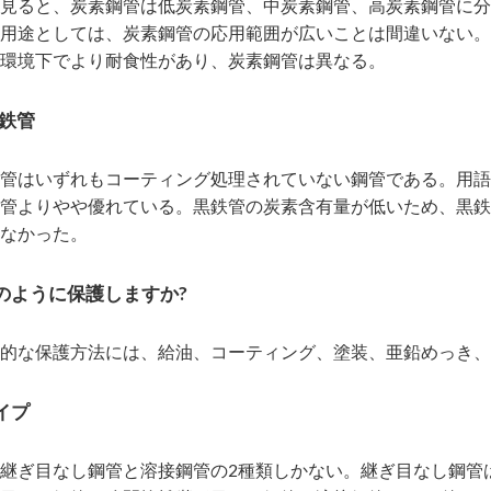
見ると、炭素鋼管は低炭素鋼管、中炭素鋼管、高炭素鋼管に分
用途としては、炭素鋼管の応用範囲が広いことは間違いない。
環境下でより耐食性があり、炭素鋼管は異なる。
黒鉄管
管はいずれもコーティング処理されていない鋼管である。用語
管よりやや優れている。黒鉄管の炭素含有量が低いため、黒鉄
なかった。
どのように保護しますか?
般的な保護方法には、給油、コーティング、塗装、亜鉛めっき、
イプ
継ぎ目なし鋼管と溶接鋼管の2種類しかない。継ぎ目なし鋼管