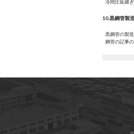
冷間圧延継ぎ
10.黒鋼管製
黒鋼管の製造
鋼管の記事
の
サブスクリプション
デ